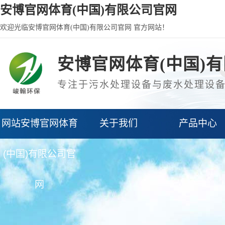
安博官网体育(中国)有限公司官网
欢迎光临安博官网体育(中国)有限公司官网 官方网站！
安博官网体育(中国)
专注于污水处理设备与废水处理设
网站安博官网体育
关于我们
产品中心
(中国)有限公司官
网