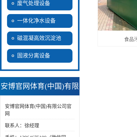
废气处理设备
一体化净水设备
磁混凝高效沉淀池
食品
固液分离设备
安博官网体育(中国)有限
公司官网
安博官网体育(中国)有限公司官
网
联系人：徐经理