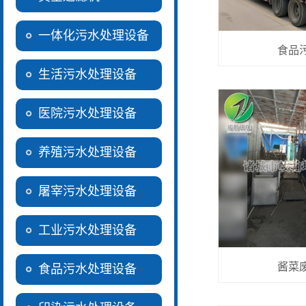
一体化污水处理设备
食品
生活污水处理设备
医院污水处理设备
养殖污水处理设备
屠宰污水处理设备
工业污水处理设备
酱菜
食品污水处理设备