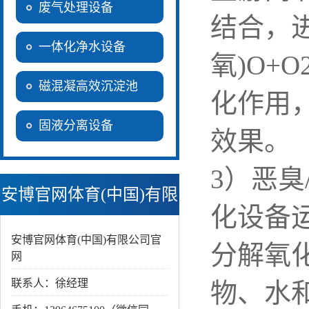
废气处理设备
结合，进
一体化净水设备
氧)O+
磁混凝高效沉淀池
化作用
固液分离设备
效果。
3）恶
安博官网体育(中国)有限
化设备
公司官网
安博官网体育(中国)有限公司官
分解氧
网
联系人：徐经理
物、水