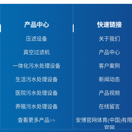
产品中心
快速链接
压滤设备
关于我们
真空过滤机
产品中心
一体化污水处理设备
客户案例
生活污水处理设备
新闻动态
医院污水处理设备
产品视频
养殖污水处理设备
在线留言
查看更多产品>>
安博官网体育(中国)有
官网