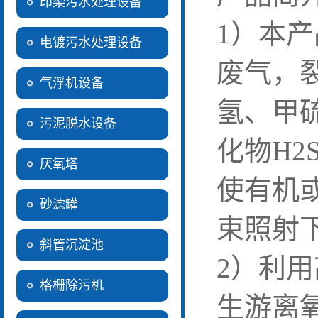
印染污水处理设备
1）本
电镀污水处理设备
废气，
气浮机设备
氢、甲
污泥脱水设备
化物H
厌氧塔
使有机
砂滤罐
束照射
斜管沉淀池
2）利
格栅除污机
生游离